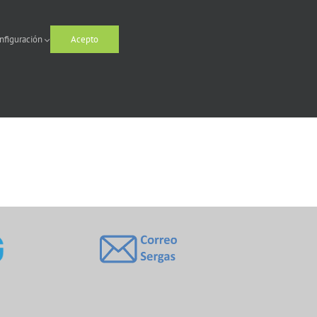
nfiguración
Acepto