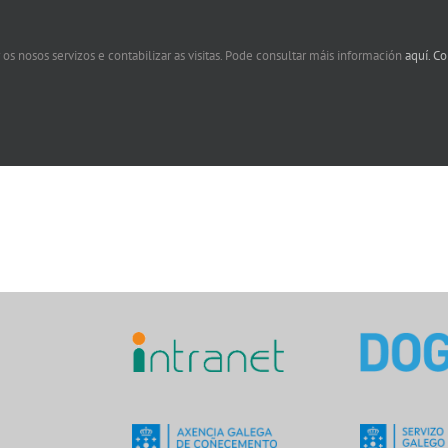
 os nosos servizos e contabilizar as visitas. Pode consultar máis información
aquí.
Co