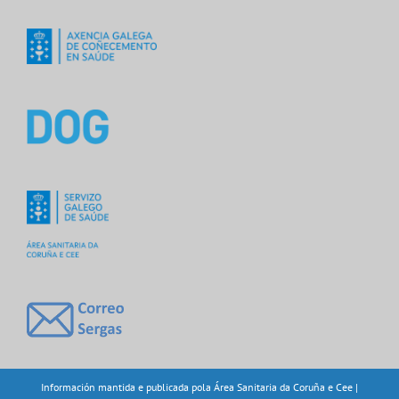
Información mantida e publicada pola Área Sanitaria da Coruña e Cee |