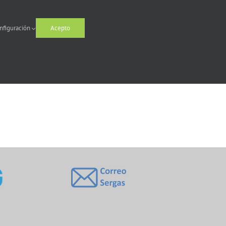
nfiguración
Acepto