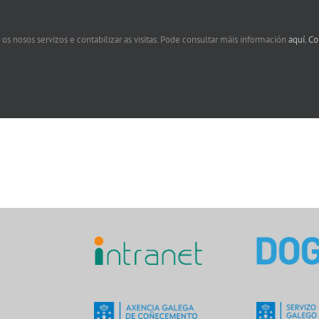
 os nosos servizos e contabilizar as visitas. Pode consultar máis información
aquí.
Co