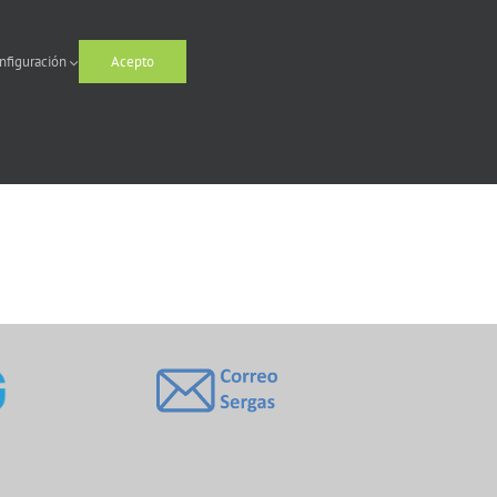
nfiguración
Acepto