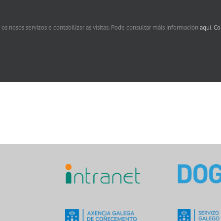
 os nosos servizos e contabilizar as visitas. Pode consultar máis información
aquí.
Co