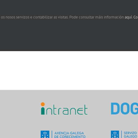
 os nosos servizos e contabilizar as visitas. Pode consultar máis información
aquí.
Co