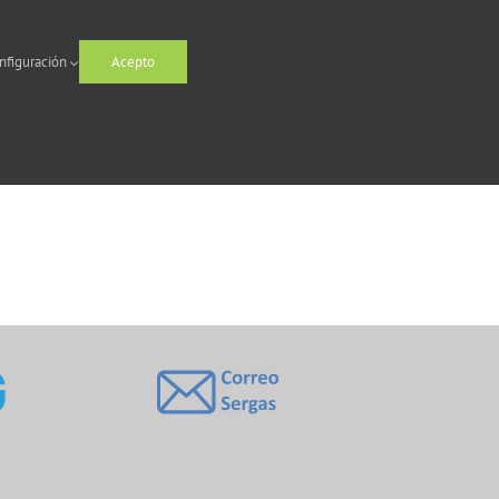
nfiguración
Acepto