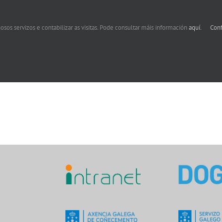
osos servizos e contabilizar as visitas. Pode consultar máis información
aquí.
Conf