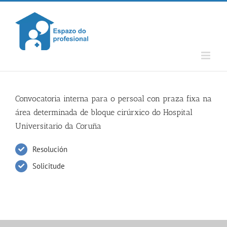
Skip
to
content
Convocatoria interna para o persoal con praza fixa na
área determinada de bloque cirúrxico do Hospital
Universitario da Coruña
Resolución
Solicitude