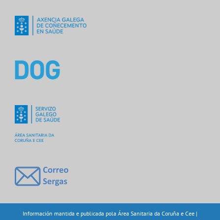
Información mantida e publicada pola Área Sanitaria da Coruña e Cee |