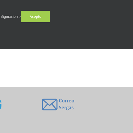
nfiguración
Acepto