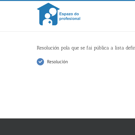
Skip
to
content
Resolución pola que se fai pública a lista def
Resolución