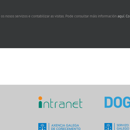
 os nosos servizos e contabilizar as visitas. Pode consultar máis información
aquí.
Co