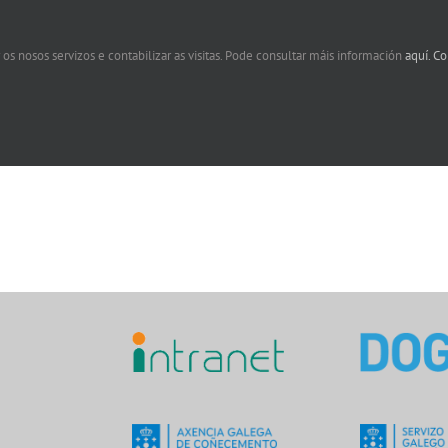
 os nosos servizos e contabilizar as visitas. Pode consultar máis información
aquí.
Co