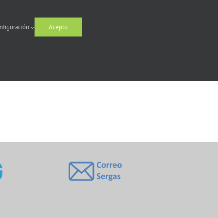
nfiguración
Acepto