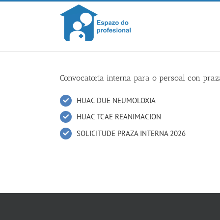
Skip
to
content
Convocatoria interna para o persoal con pra
HUAC DUE NEUMOLOXIA
HUAC TCAE REANIMACION
SOLICITUDE PRAZA INTERNA 2026