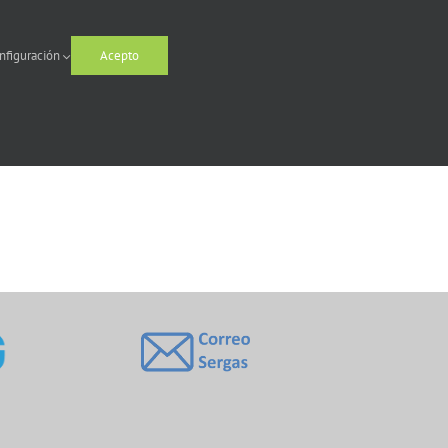
nfiguración
Acepto