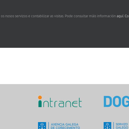
 os nosos servizos e contabilizar as visitas. Pode consultar máis información
aquí.
Co