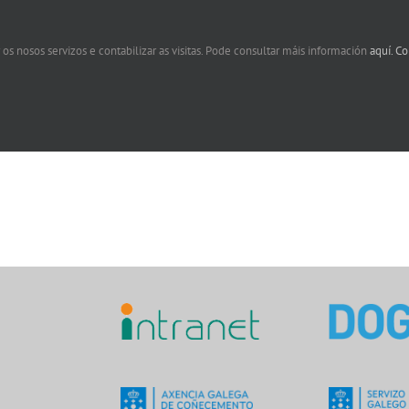
 os nosos servizos e contabilizar as visitas. Pode consultar máis información
aquí.
Co