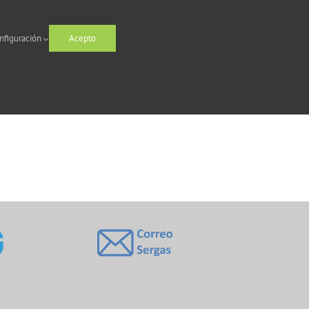
nfiguración
Acepto