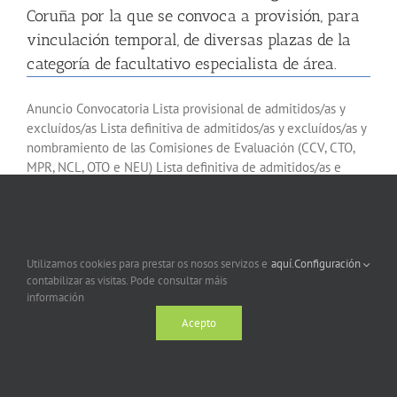
Coruña por la que se convoca a provisión, para
vinculación temporal, de diversas plazas de la
categoría de facultativo especialista de área.
Anuncio Convocatoria Lista provisional de admitidos/as y
excluídos/as Lista definitiva de admitidos/as y excluídos/as y
nombramiento de las Comisiones de Evaluación (CCV, CTO,
MPR, NCL, OTO e NEU) Lista definitiva de admitidos/as e
excluídos/as e nombramiento de las Comisiones de
Evaluación (ANR, TRA, FAR, MIR, GINE e PED) Anestesiología
y Reanimación Resolución Puntuaciones provisionales
Resolución
[...]
Utilizamos cookies para prestar os nosos servizos e
aquí.
Configuración
contabilizar as visitas. Pode consultar máis
información
Acepto
(20/04/2016) Resolución de 05 de abril de 2016,
de la Xerencia de Xestión Integrada da Coruña
por la que se convoca a provisión, para