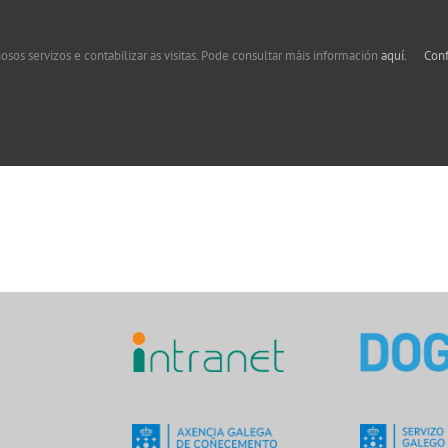
osos servizos e contabilizar as visitas. Pode consultar máis información
aquí.
Conf