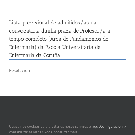
Lista provisional de admitidos/as na
convocatoria dunha praza de Profesor/a a
tempo completo (Área de Fundamentos de
Enfermaría) da Escola Universitaria de
Enfermaría da Coruña
Resolución
Lista provisional de admitidos/as e excluídos/as
na convocatoria para a provisión dun posto de
Xefe/a de Servizo de Equipamentos
Utilizamos cookies para prestar os nosos servizos e
aquí.
Configuración
contabilizar as visitas. Pode consultar máis
Resolución