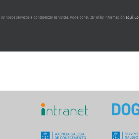
 os nosos servizos e contabilizar as visitas. Pode consultar máis información
aquí.
Co