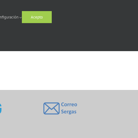
nfiguración
Acepto