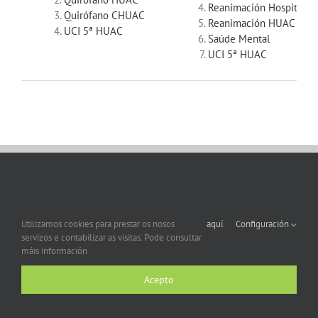
Reanimación Hospital A
Quirófano CHUAC
Reanimación HUAC
UCI 5ª HUAC
Saúde Mental
UCI 5ª HUAC
Utilizamos cookies para prestar os nosos
aquí.
Configuración
servizos e contabilizar as visitas. Pode consultar
máis información
Acepto