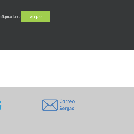
nfiguración
Acepto