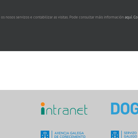
 os nosos servizos e contabilizar as visitas. Pode consultar máis información
aquí.
Co