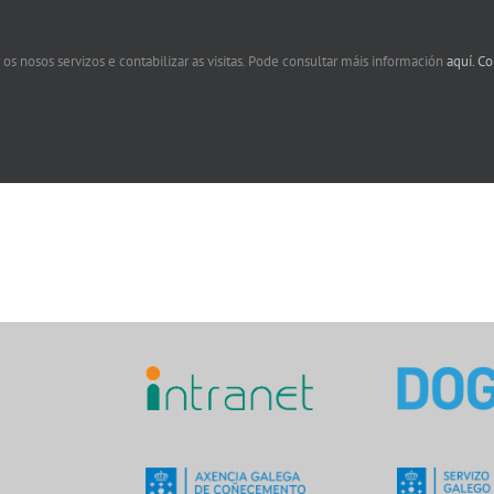
 os nosos servizos e contabilizar as visitas. Pode consultar máis información
aquí.
Co