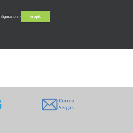
nfiguración
Acepto