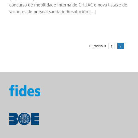
concurso de mobilidade interna do CHUAC e nova listaxe de
vacantes de persoal sanitario Resolución
[...]
Previous
1
2