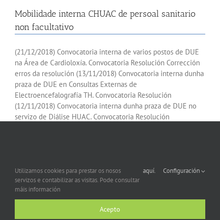
Mobilidade interna CHUAC de persoal sanitario
non facultativo
(21/12/2018) Convocatoria interna de varios postos de DUE
na Área de Cardioloxía. Convocatoria Resolución Corrección
erros da resolución (13/11/2018) Convocatoria interna dunha
praza de DUE en Consultas Externas de
Electroencefalografía TH. Convocatoria Resolución
(12/11/2018) Convocatoria interna dunha praza de DUE no
servizo de Diálise HUAC. Convocatoria Resolución
(31/10/2018) Convocatoria interna dunha praza de TCAE en
[...]
Utilizamos cookies para prestar os nosos
aquí.
Configuración
servizos e contabilizar as visitas. Pode consultar
máis información
Mobilidade Interna Hospital Virxe da Xunqueira
(27/05/2016)
Acepto